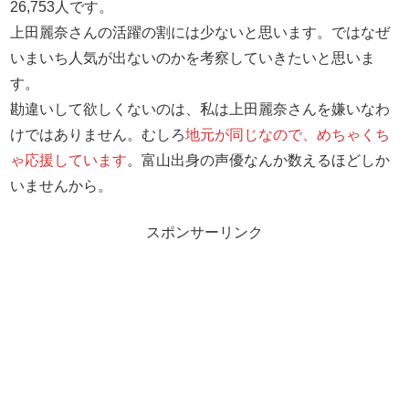
26,753人です。
上田麗奈さんの活躍の割には少ないと思います。ではなぜ
いまいち人気が出ないのかを考察していきたいと思いま
す。
勘違いして欲しくないのは、私は上田麗奈さんを嫌いなわ
けではありません。むしろ
地元が同じなので、めちゃくち
ゃ応援しています
。富山出身の声優なんか数えるほどしか
いませんから。
スポンサーリンク