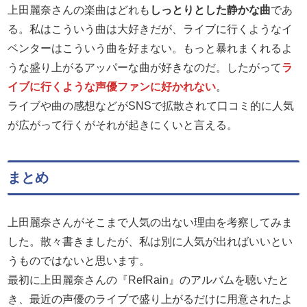
上田麗奈さんの楽曲はどれも
しっとりとした静かな曲
であ
る。私はこういう曲は大好きだが、ライブに行くようなイ
ベンターはこういう曲を好まない。もっと暴れまくれるよ
うな盛り上がるアッパーな曲が好きなのだ。したがって
ラ
イブに行くような声優ファンに好かれない
。
ライブや曲の感想などがSNSで拡散されて口コミ的に人気
が広がって行くがそれが起きにくいと言える。
まとめ
上田麗奈さんがそこまで人気の出ない理由を考察してみま
した。散々書きましたが、私は別に人気が出ればいいとい
うものではないと思います。
最初に上田麗奈さんの『RefRain』のアルバムを聴いたと
き、最近の声優のライブで盛り上がるだけに用意されたよ