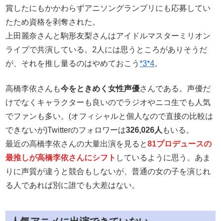
賞したにもかかわらずアニソングランプリにも応募してい
たため資格を剥奪された。
上田麗奈さんと駒形友梨さんはアイドルマスターミリオン
ライブで共演している。2人には思うところがありそうだ
が、それを推し量るのはやめておこう
*3
*4
。
高橋李依さんも
今をときめく女性声優
さんである。声優だ
けでなくキャラクターも良いのでラジオやニコ生でも人気
でファンも多い。(オフィシャルと個人なので直接の比較は
できないが)Twitterのフォロワーは
326,026人
もいる。
最近の高橋李依さんの大量出演を見ると
81プロデュースの
最推しが高橋李依さんにシフト
しているように思う。あま
りに声質が違うと競合もしないが、普通の女の子を演じれ
る人であれば別に誰でも大差はない。