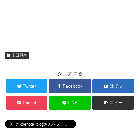
上田麗奈
シェアする
Twitter
Facebook
はてブ
Pocket
LINE
コピー