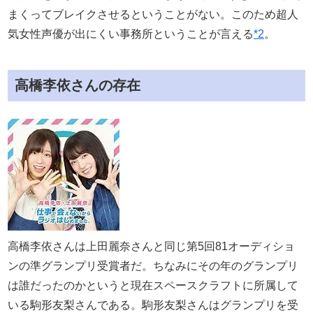
まくってブレイクさせるということがない。このため超人
気女性声優が出にくい事務所ということが言える
*2
。
高橋李依さんの存在
高橋李依さんは上田麗奈さんと同じ第5回81オーディショ
ンの準グランプリ受賞者だ。ちなみにその年のグランプリ
は誰だったのかというと現在スペースクラフトに所属して
いる駒形友梨さんである。駒形友梨さんはグランプリを受