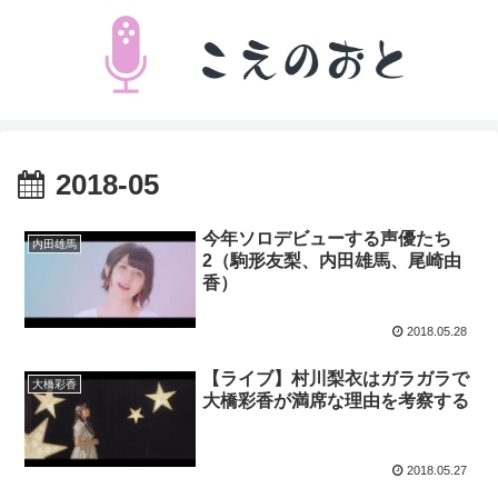
2018-05
今年ソロデビューする声優たち
内田雄馬
2（駒形友梨、内田雄馬、尾崎由
香）
2018.05.28
【ライブ】村川梨衣はガラガラで
大橋彩香
大橋彩香が満席な理由を考察する
2018.05.27