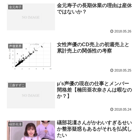
金元寿子の長期休業の理由は産休
金元寿子
ではないか？
2018.05.26
女性声優のCD売上の初週売上と
声優業界
累計売上の関係性の考察
2018.05.25
μ’s声優の現在の仕事とメンバー
三森すずこ
間格差【楠田亜衣奈さんは暇なの
か？】
2018.05.24
礒部花凜さんがかわいすぎるせい
礒部花凜
か整形疑惑もあるがそれを払拭し
たい