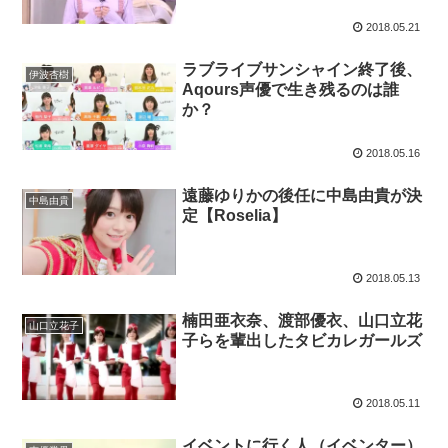
2018.05.21
ラブライブサンシャイン終了後、
伊波杏樹
Aqours声優で生き残るのは誰
か？
2018.05.16
遠藤ゆりかの後任に中島由貴が決
中島由貴
定【Roselia】
2018.05.13
楠田亜衣奈、渡部優衣、山口立花
山口立花子
子らを輩出したタビカレガールズ
2018.05.11
イベントに行く人（イベンター）