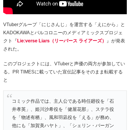
VTuberグループ「にじさんじ」を運営する「えにから」と
KADOKAWAとバルコロニーのメディアミックスプロジェ
クト『
Lie:verse Liars（リーバース ライアーズ）
』が発表
された。
このプロジェクトには、VTuberと声優の両方が参加してい
る。PR TIMESに載っていた宣伝記事をそのまま転載する
と
コミック作品では、主人公である時任廻役を「石
井孝英」、姫川沙希役を「健屋花那」、ステラ役
を「物述有栖」、風和羽凪役を「える」が務め、
他にも「加賀美ハヤト」、「シェリン・バーガン