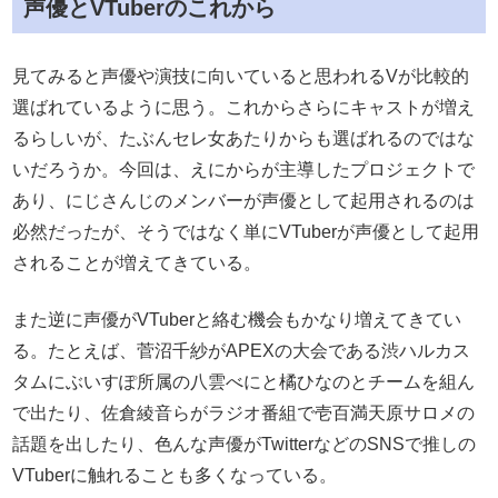
声優とVTuberのこれから
見てみると声優や演技に向いていると思われるVが比較的
選ばれているように思う。これからさらにキャストが増え
るらしいが、たぶんセレ女あたりからも選ばれるのではな
いだろうか。今回は、えにからが主導したプロジェクトで
あり、にじさんじのメンバーが声優として起用されるのは
必然だったが、そうではなく単にVTuberが声優として起用
されることが増えてきている。
また逆に声優がVTuberと絡む機会もかなり増えてきてい
る。たとえば、菅沼千紗がAPEXの大会である渋ハルカス
タムにぶいすぽ所属の八雲べにと橘ひなのとチームを組ん
で出たり、佐倉綾音らがラジオ番組で壱百満天原サロメの
話題を出したり、色んな声優がTwitterなどのSNSで推しの
VTuberに触れることも多くなっている。