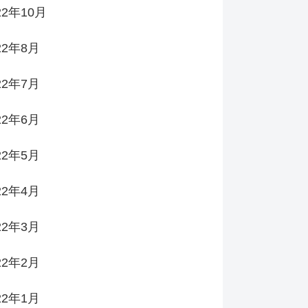
22年10月
22年8月
22年7月
22年6月
22年5月
22年4月
22年3月
22年2月
22年1月