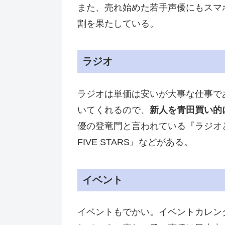
また、売れ始めた若手声優にもスマ
割を果たしている。
ラジオ
ラジオは単価は安いが大事な仕事で
いてくれるので、
新人を青田買い的
優の登竜門と言われている『ラジオどっと
FIVE STARS』などがある。
イベント
イベントもでかい。イベントカレン