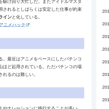
を駆け回り大忙しだ。またアイドルマスタ
用されるとしばらくは安定した仕事が約束
20
ライン
と化している。
20
 アニメハック
20
20
る。最近はアニメをベースにしたパチンコ
20
山ほど起用されている。ただパチンコの場
されるのは難しい。
20
20
20
えやナレーションに移行することが多い。