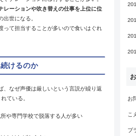
20
ナレーションや吹き替えの仕事を上位に位
の出世になる。
20
渡って担当することが多いので食いはぐれ
20
20
れ続けるのか
ば、なぜ声優は厳しいという言説が繰り返
されている。
お
こ
成所や専門学校で脱落する人が多い
プ