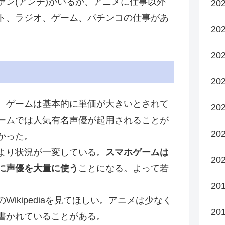
ァン(アンチ)がいるが、アニメに仕事以外
20
ト、ラジオ、ゲーム、パチンコの仕事があ
20
20
20
。ゲームは基本的に単価が大きいとされて
20
ームでは人気有名声優が起用されることが
20
かった。
より状況が一変している。
スマホゲームは
20
に声優を大量に使う
ことになる。よって若
20
ikipediaを見てほしい。アニメは少なく
20
書かれていることがある。