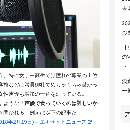
果
2
の
【
の
ト
う。特に女子中高生では憧れの職業の上位
浅
学校などは満員御礼でめちゃくちゃ儲かっ
ー
女性声優も増加の一途を辿っている。
すような「
声優で食っていくのは難しいか
々聞かれる。例えば以下の記事だ。
18年2月19日) – エキサイトニュース