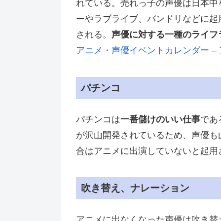
れている。売れっ子の声優は日本中
ーやラブライブ、バンドリなどに起
される。
声優に対する一種のライフ
アニメ・声優イベントカレンダー –
パチンコ
パチンコは
一番儲けのいい仕事
であ
が沢山開発されているため、声優も
合はアニメに出演していないと起用
吹き替え、ナレーション
アニメに出なくなった声優は吹き替