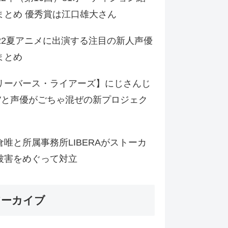
まとめ 優秀賞は江口雄大さん
022夏アニメに出演する注目の新人声優
まとめ
リーバース・ライアーズ】にじさんじ
Vと声優がごちゃ混ぜの新プロジェク
倉唯と所属事務所LIBERAがストーカ
被害をめぐって対立
アーカイブ