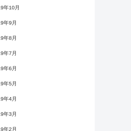
19年10月
19年9月
19年8月
19年7月
19年6月
19年5月
19年4月
19年3月
19年2月