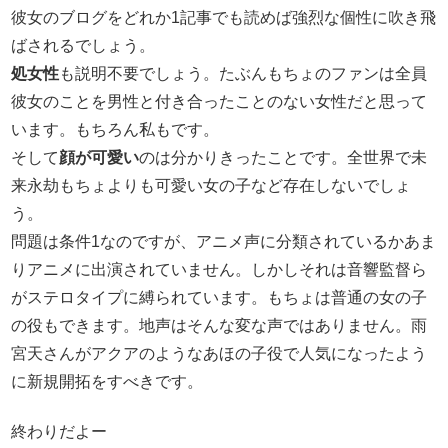
彼女のブログをどれか1記事でも読めば強烈な個性に吹き飛
ばされるでしょう。
処女性
も説明不要でしょう。たぶんもちょのファンは全員
彼女のことを男性と付き合ったことのない女性だと思って
います。もちろん私もです。
そして
顔が可愛い
のは分かりきったことです。全世界で未
来永劫もちょよりも可愛い女の子など存在しないでしょ
う。
問題は条件1なのですが、アニメ声に分類されているかあま
りアニメに出演されていません。しかしそれは音響監督ら
がステロタイプに縛られています。もちょは普通の女の子
の役もできます。地声はそんな変な声ではありません。雨
宮天さんがアクアのようなあほの子役で人気になったよう
に新規開拓をすべきです。
終わりだよー