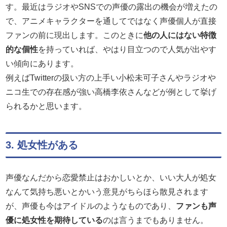
す。最近はラジオやSNSでの声優の露出の機会が増えたの
で、アニメキャラクターを通してではなく声優個人が直接
ファンの前に現出します。このときに
他の人にはない特徴
的な個性
を持っていれば、やはり目立つので人気が出やす
い傾向にあります。
例えばTwitterの扱い方の上手い小松未可子さんやラジオや
ニコ生での存在感が強い高橋李依さんなどが例として挙げ
られるかと思います。
3. 処女性がある
声優なんだから恋愛禁止はおかしいとか、いい大人が処女
なんて気持ち悪いとかいう意見がちらほら散見されます
が、声優も今はアイドルのようなものであり、
ファンも声
優に処女性を期待している
のは言うまでもありません。