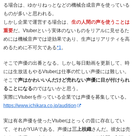
る場合は、ゆかりねっとなどの機械合成音声を使っている
ものが多いと思われる。
しかし企業で運営する場合は、
生の人間の声を使うことは
重要
だ。Vtuberという実体のないものをリアルに見せるた
めには機械音声では逆効果であり、生声はリアリティを高
めるために不可欠である
*1
。
そこで声優の出番となる。しかし毎日動画を更新して、時
には生放送もやるVtuberは仕事の忙しい声優には難しい。
そこで
声はかわいいんだけど売れない声優に目が付けられ
ることになる
のではないかと思う。
実際にVtuberを作っている企業では声優を募集している。
https://www.ichikara.co.jp/audition
実は有名声優を使ったVtuberはとっくの昔に存在してい
て、それがYUAである。声優は
三上枝織
さんだ。彼女は売