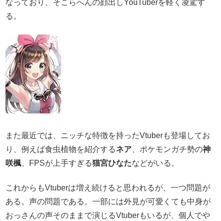
なっており、そこらへんの顔出しYouTuberを軽く凌駕す
る。
また最近では、ニッチな特徴を持ったVtuberも登場してお
り、例えば食虫植物を紹介する
ネア
、ポケモンガチ勢の
神
咲楓
、FPSが上手すぎる
猫宮ひなた
などがいる。
これからもVtuberは増え続けると思われるが、一つ問題が
ある。声の問題である。一部には外見が可愛くても中身が
おっさんの声そのままで演じるVtuberもいるが、個人でや