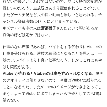
れない声優というわけではないので、やはり時間の制約が
難しいのだろう。生放送はあまり配信されることがない。
またゲーム実況など尺の長い動画も難しいと思われる。チ
ャンネル登録者数は4万人にとどまっている。
キズナアイも中の人は
斎藤桃子
さんだという噂があるが、
真偽のほどは定かではない。
仕事のない声優であれば、バイトをする代わりにVtuberの
仕事を受けられる。演技の練習にもなることを思えば、一
般のアルバイトよりも良い仕事だろう。しかしこれにもや
はり問題がある。
Vtuberが売れるとVtuberの仕事を辞められなくなる
。動画
のクオリティは落とせないので、今度はVtuberに縛られる
ことになるのだ。またVtuberのイメージが付きまとってし
まう。よってVtuberに出てしまったら声優としての活躍は
望めない。