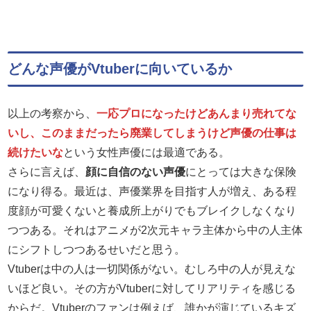
どんな声優がVtuberに向いているか
以上の考察から、
一応プロになったけどあんまり売れてな
いし、このままだったら廃業してしまうけど声優の仕事は
続けたいな
という女性声優には最適である。
さらに言えば、
顔に自信のない声優
にとっては大きな保険
になり得る。最近は、声優業界を目指す人が増え、ある程
度顔が可愛くないと養成所上がりでもブレイクしなくなり
つつある。それはアニメが2次元キャラ主体から中の人主体
にシフトしつつあるせいだと思う。
Vtuberは中の人は一切関係がない。むしろ中の人が見えな
いほど良い。その方がVtuberに対してリアリティを感じる
からだ。Vtuberのファンは例えば、誰かが演じているキズ