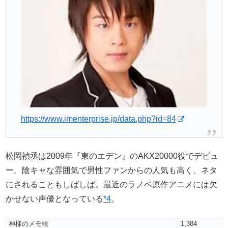
https://www.imenterprise.jp/data.php?id=84
松岡禎丞は2009年『東のエデン』のAKX20000役でデビュ
ー。陰キャな雰囲気で男性ファンからの人気も高く、ネタ
にされることもしばしば。最近のラノベ原作アニメには欠
かせない声優となっている
*4
。
神様のメモ帳
1,384