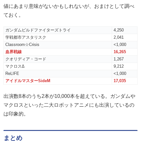
値にあまり意味がないかもしれないが、おまけとして調べ
ておく。
ガンダムビルドファイターズトライ
4,250
学戦都市アスタリスク
2,041
Classroom☆Crisis
<1,000
血界戦線
16,265
クオリディア・コード
1,267
マクロスΔ
9,212
ReLIFE
<1,000
アイドルマスターSideM
17,035
出演数8本のうち2本が10,000本を超えている。ガンダムや
マクロスといった二大ロボットアニメにも出演しているの
は印象的。
まとめ