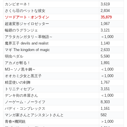
カンピオーネ！
3,619
さくら荘のペットな彼女
2,834
ソードアート・オンライン
35,879
超速変形ジャイロゼッター
1,067
輪廻のラグランジェ
3,121
アラタカンガタリ～革物語～
＜1,000
魔界王子 devils and realist
1,140
マギ The kingdom of magic
2,633
弱虫ペダル
5,590
アカメが斬る！
1,891
M3～ソノ黒キ鋼～
＜1,000
オオカミ少女と黒王子
＜1,000
精霊使いの剣舞
1,767
トリニティセブン
3,151
デンキ街の本屋さん
＜1,000
ノーゲーム・ノーライフ
8,303
バディ・コンプレックス
1,161
マンガ家さんとアシスタントさんと
582
青春×機関銃
＞1,000