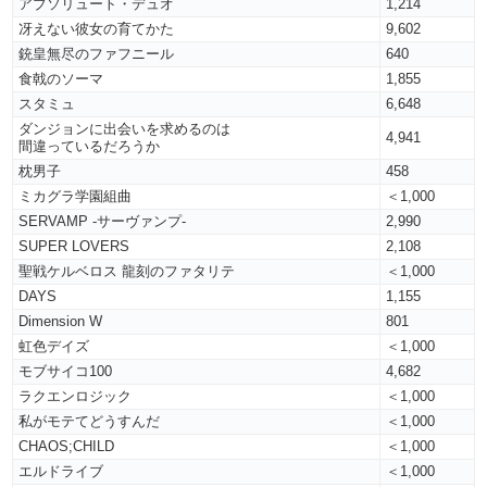
アブソリュート・デュオ
1,214
冴えない彼女の育てかた
9,602
銃皇無尽のファフニール
640
食戟のソーマ
1,855
スタミュ
6,648
ダンジョンに出会いを求めるのは
4,941
間違っているだろうか
枕男子
458
ミカグラ学園組曲
＜1,000
SERVAMP -サーヴァンプ-
2,990
SUPER LOVERS
2,108
聖戦ケルベロス 龍刻のファタリテ
＜1,000
DAYS
1,155
Dimension W
801
虹色デイズ
＜1,000
モブサイコ100
4,682
ラクエンロジック
＜1,000
私がモテてどうすんだ
＜1,000
CHAOS;CHILD
＜1,000
エルドライブ
＜1,000