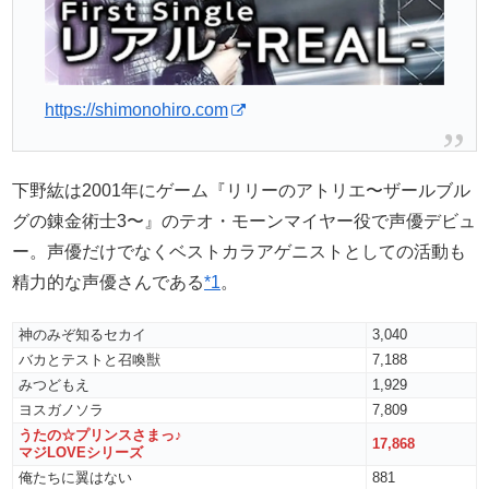
https://shimonohiro.com
下野紘は2001年にゲーム『リリーのアトリエ〜ザールブル
グの錬金術士3〜』のテオ・モーンマイヤー役で声優デビュ
ー。声優だけでなくベストカラアゲニストとしての活動も
精力的な声優さんである
*1
。
神のみぞ知るセカイ
3,040
バカとテストと召喚獣
7,188
みつどもえ
1,929
ヨスガノソラ
7,809
うたの☆プリンスさまっ♪
17,868
マジLOVEシリーズ
俺たちに翼はない
881