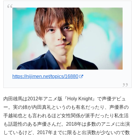
https://nijimen.net/topics/16880
内田雄馬は2012年アニメ版『Holy Knight』で声優デビュ
ー。実の姉が内田真礼というのも有名だったり、声優界の
手越祐也とも言われるほど女性関係が派手だったり私生活
も話題性のある声優さんだ。2018年は多数のアニメに出演
しているけど、2017年までに限ると出演数が少ないので数