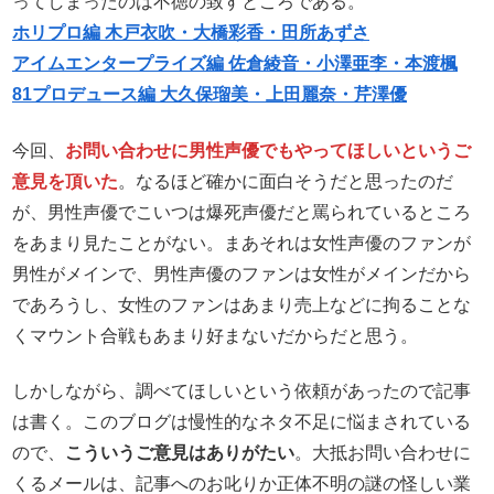
ってしまったのは不徳の致すところである。
ホリプロ編 木戸衣吹・大橋彩香・田所あずさ
アイムエンタープライズ編 佐倉綾音・小澤亜李・本渡楓
81プロデュース編 大久保瑠美・上田麗奈・芹澤優
今回、
お問い合わせに男性声優でもやってほしいというご
意見を頂いた
。なるほど確かに面白そうだと思ったのだ
が、男性声優でこいつは爆死声優だと罵られているところ
をあまり見たことがない。まあそれは女性声優のファンが
男性がメインで、男性声優のファンは女性がメインだから
であろうし、女性のファンはあまり売上などに拘ることな
くマウント合戦もあまり好まないだからだと思う。
しかしながら、調べてほしいという依頼があったので記事
は書く。このブログは慢性的なネタ不足に悩まされている
ので、
こういうご意見はありがたい
。大抵お問い合わせに
くるメールは、記事へのお叱りか正体不明の謎の怪しい業