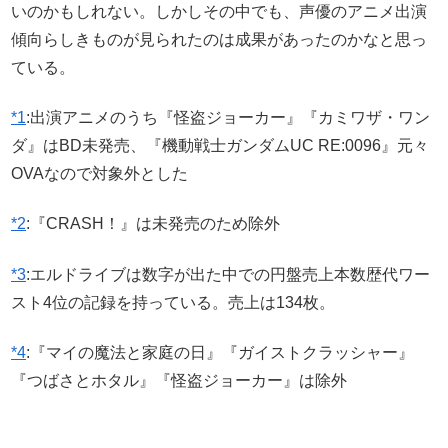
いのかもしれない。しかしその中でも、声優のアニメ出演
傾向らしきものが見られたのは成果があったのかなと思っ
ている。
*1
:
出演アニメのうち『怪盗ジョーカー』『カミワザ・ワン
ダ』はBD未発売、『機動戦士ガンダムUC RE:0096』元々
OVAなので対象外とした
*2
:
『CRASH！』は未発売のため除外
*3
:
エルドライブは数字が出た中での円盤売上本数歴代ワー
スト4位の記録を持っている。売上は134枚。
*4
:
『マイの魔法と家庭の日』『ガイストクラッシャー』
『つばさとホタル』『怪盗ジョーカー』は除外