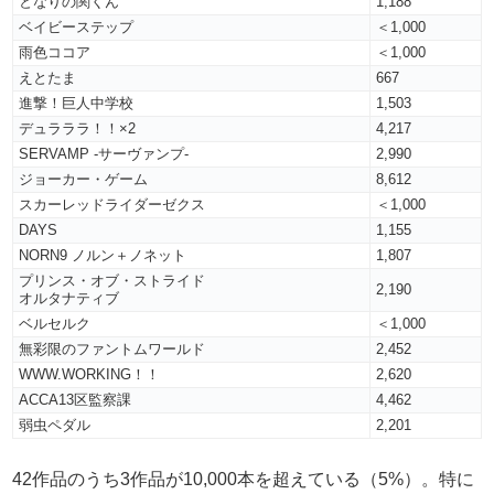
となりの関くん
1,188
ベイビーステップ
＜1,000
雨色ココア
＜1,000
えとたま
667
進撃！巨人中学校
1,503
デュラララ！！×2
4,217
SERVAMP -サーヴァンプ-
2,990
ジョーカー・ゲーム
8,612
スカーレッドライダーゼクス
＜1,000
DAYS
1,155
NORN9 ノルン＋ノネット
1,807
プリンス・オブ・ストライド
2,190
オルタナティブ
ベルセルク
＜1,000
無彩限のファントムワールド
2,452
WWW.WORKING！！
2,620
ACCA13区監察課
4,462
弱虫ペダル
2,201
42作品のうち3作品が10,000本を超えている（5%）。特に