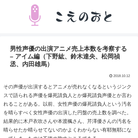
男性声優の出演アニメ売上本数を考察する
– アイム編（下野紘、鈴木達央、松岡禎
丞、内田雄馬）
2018.10.12
その声優が出演するとアニメが売れなくなるというジンク
スで語られる声優を爆死請負人とか爆死請負声優とか言わ
れることがある。以前、女性声優の爆死請負人という汚名
を晴らすべく女性声優の出演した円盤の売上数を調べた。
結果的に木戸衣吹さんや本渡楓さん、芹澤優さんの汚名を
晴らせたか晴らせてないのかよくわからない有耶無耶にな