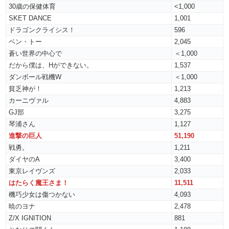
30歳の保健体育
<1,000
SKET DANCE
1,001
ドラゴンクライシス！
596
ベン・トー
2,045
蒼い世界の中心で
＜1,000
だから僕は、Hができない。
1,537
ダンボール戦機W
＜1,000
貧乏神が！
1,213
カーニヴァル
4,883
GJ部
3,275
琴浦さん
1,127
進撃の巨人
51,190
戦勇。
1,211
ダイヤのA
3,400
東京レイヴンズ
2,033
はたらく魔王さま！
11,511
機巧少女は傷つかない
4,093
暁のヨナ
2,478
Z/X IGNITION
881