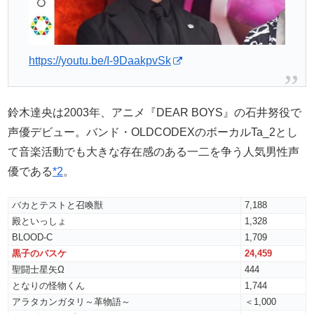
https://youtu.be/I-9DaakpvSk
鈴木達央は2003年、アニメ『DEAR BOYS』の石井努役で
声優デビュー。バンド・OLDCODEXのボーカルTa_2とし
て音楽活動でも大きな存在感のある一二を争う人気男性声
優である
*2
。
バカとテストと召喚獣
7,188
殿といっしょ
1,328
BLOOD-C
1,709
黒子のバスケ
24,459
聖闘士星矢Ω
444
となりの怪物くん
1,744
アラタカンガタリ～革物語～
＜1,000