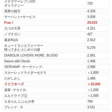
イナズマイレブンGO
720
ギャラクシー
境界の彼方
4,329
サーバント×サービス
3,938
Free！
29,033
七つの大罪
4,251
ノブナガン
427
幕末Rock
2,912
キュートランスフォーマー
5,278
帰ってきたコンボイの謎
DIABOLIK LOVERS MORE, BLOOD
2,091
Dance with Devils
1,466
SERVAMP -サーヴァンプ-
2,990
スカーレッドライダーゼクス
＜1,000
だがしかし
1,496
ドリフターズ
＞10,000
迷家 -マヨイガ-
＜1,000
エルドライブ
*3
＜1,000
ちるらん にぶんの壱
789
ブレンド・S
3,511