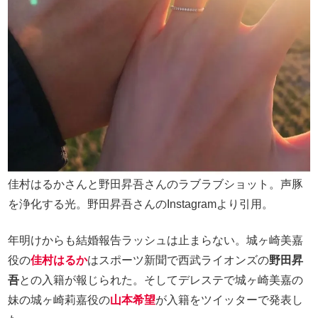
佳村はるかさんと野田昇吾さんのラブラブショット。声豚
を浄化する光。野田昇吾さんのInstagramより引用。
年明けからも結婚報告ラッシュは止まらない。城ヶ崎美嘉
役の
佳村はるか
はスポーツ新聞で西武ライオンズの
野田昇
吾
との入籍が報じられた。そしてデレステで城ヶ崎美嘉の
妹の城ヶ崎莉嘉役の
山本希望
が入籍をツイッターで発表し