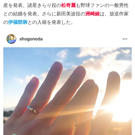
産を発表。諸星きらり役の
松嵜麗
も野球ファンの一般男性
との結婚を発表。さらに新田美波役の
洲崎綾
は、放送作家
の
伊福部崇
との入籍を発表した。