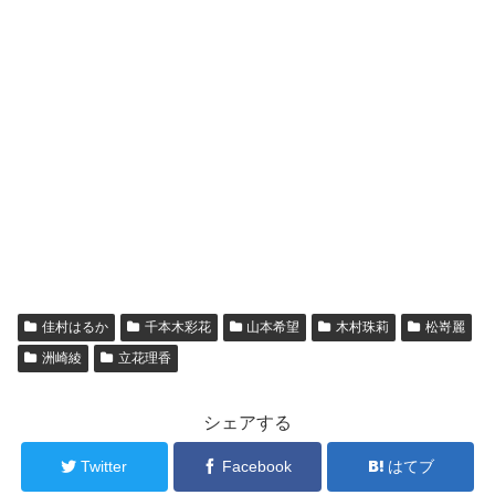
佳村はるか
千本木彩花
山本希望
木村珠莉
松嵜麗
洲崎綾
立花理香
シェアする
Twitter
Facebook
はてブ