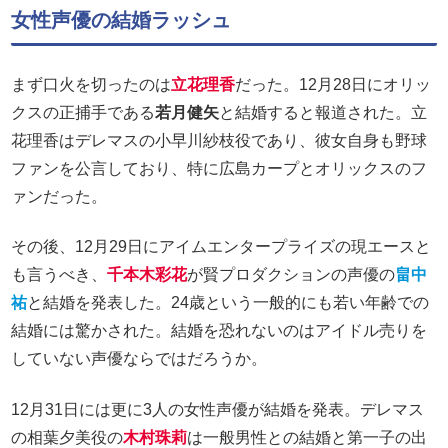
女性声優の結婚ラッシュ
まず口火を切ったのは
立花理香
だった。12月28日にオリッ
クスの正捕手である
若月健矢
と結婚すると報道された。立
花理香はデレマスの小早川紗枝役であり、彼女自身も野球
ファンを公言しており、特に広島カープとオリックスのフ
ァンだった。
その後、12月29日にアイムエンタープライズの現エースと
も言うべき、
千本木彩花
が賢プロダクションの声優の
畠中
祐
と結婚を発表した。24歳という一般的にも若い年齢での
結婚には驚かされた。結婚を恐れないのはアイドル売りを
していない声優ならではだろうか。
12月31日には更に3人の女性声優が結婚を発表。デレマス
の相葉夕美役の
木村珠莉
は一般男性との結婚と第一子の出