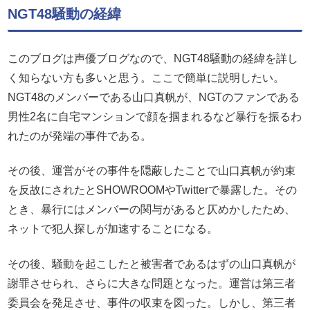
NGT48騒動の経緯
このブログは声優ブログなので、NGT48騒動の経緯を詳し
く知らない方も多いと思う。ここで簡単に説明したい。
NGT48のメンバーである山口真帆が、NGTのファンである
男性2名に自宅マンションで顔を掴まれるなど暴行を振るわ
れたのが発端の事件である。
その後、運営がその事件を隠蔽したことで山口真帆が約束
を反故にされたとSHOWROOMやTwitterで暴露した。その
とき、暴行にはメンバーの関与があると仄めかしたため、
ネットで犯人探しが加速することになる。
その後、騒動を起こしたと被害者であるはずの山口真帆が
謝罪させられ、さらに大きな問題となった。運営は第三者
委員会を発足させ、事件の収束を図った。しかし、第三者