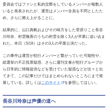
委員会ではファンと私的交際をしているメンバーが複数人
いると発表されたが、運営はメンバー全員を不問としたた
め、さらに燃え上がることに。
結果的に、山口真帆およびその味方をした菅原りこと長谷
川玲奈、村雲颯香のうちの村雲を除く3人が卒業に追い込ま
れた。本日（5/18）はその3人の卒業公演だった。
この事件は運営が犯行メンバーと繋がっていた可能性や、
総選挙の不正投票疑惑、さらに週刊文春が犯行グループか
ら日常的に情報提供などを受けていた疑惑などが次々と出
てきて、この記事だけではまとめられないところにまで発
展している。詳しくは
このサイト
を参照してほしい。
長谷川玲奈は声優の道へ