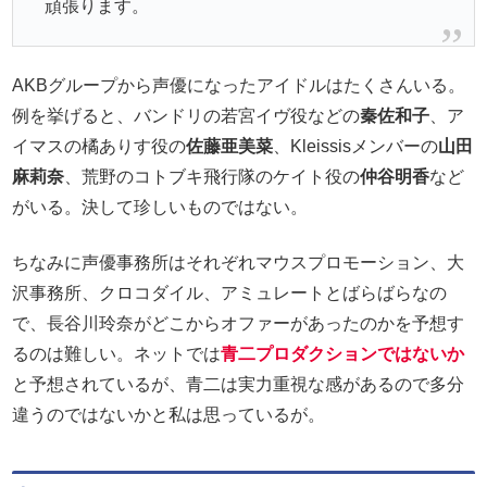
頑張ります。
AKBグループから声優になったアイドルはたくさんいる。
例を挙げると、バンドリの若宮イヴ役などの
秦佐和子
、ア
イマスの橘ありす役の
佐藤亜美菜
、Kleissisメンバーの
山田
麻莉奈
、荒野のコトブキ飛行隊のケイト役の
仲谷明香
など
がいる。決して珍しいものではない。
ちなみに声優事務所はそれぞれマウスプロモーション、大
沢事務所、クロコダイル、アミュレートとばらばらなの
で、長谷川玲奈がどこからオファーがあったのかを予想す
るのは難しい。ネットでは
青二プロダクションではないか
と予想されているが、青二は実力重視な感があるので多分
違うのではないかと私は思っているが。