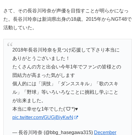
さて、その長谷川玲奈が声優を目指すことが明らかになっ
た。長谷川玲奈は新潟県出身の18歳。2015年からNGT48で
活動していた。
2018年長谷川玲奈を見つけ応援して下さり本当に
ありがとうございました！
たくさんの方と出会い今年1年でファンの皆様との
団結力が高まった気がします
個人的には「演技」「ダンススキル」「歌のスキ
ル」「野球」等いろいろなことに挑戦し学ぶこと
が出来ました。
本当に幸せな1年でした(ˊᗜˋ*)♥
pic.twitter.com/GUGjBiyKwN
— 長谷川玲奈 (@bbg_hasegawa315)
December