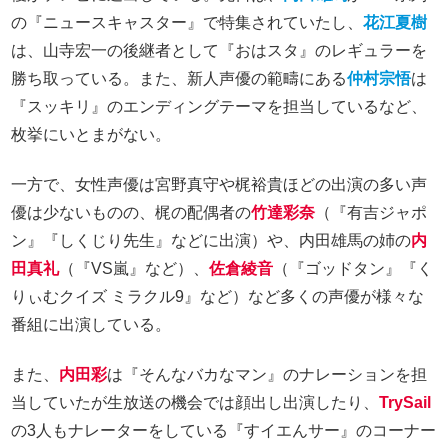
の『ニュースキャスター』で特集されていたし、
花江夏樹
は、山寺宏一の後継者として『おはスタ』のレギュラーを
勝ち取っている。また、新人声優の範疇にある
仲村宗悟
は
『スッキリ』のエンディングテーマを担当しているなど、
枚挙にいとまがない。
一方で、女性声優は宮野真守や梶裕貴ほどの出演の多い声
優は少ないものの、梶の配偶者の
竹達彩奈
（『有吉ジャポ
ン』『しくじり先生』などに出演）や、内田雄馬の姉の
内
田真礼
（『VS嵐』など）、
佐倉綾音
（『ゴッドタン』『く
りぃむクイズ ミラクル9』など）など多くの声優が様々な
番組に出演している。
また、
内田彩
は『そんなバカなマン』のナレーションを担
当していたが生放送の機会では顔出し出演したり、
TrySail
の3人もナレーターをしている『すイエんサー』のコーナー