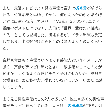
また、最近テレビでよく見る声優と言えば
梶裕貴
が挙げら
れる。竹達彩奈と結婚してから、何かあったのかと思うほ
ど妙に出演が急増しており、『VS嵐』などのバラエティー
番組のゲストだけでなく、先日は『世界一受けたい授業』
の先生としても登場した。後述するが、ドラマ出演も決定
しており、出演数だけなら凡百の芸能人よりも多いくらい
だ。
宮野真守はもう声優というよりも芸能人というイメージが
強く、声優がテレビに出たときに、緊張感やこっちの方が
恥ずかしくなるような感じを全く受けさせないが、梶裕貴
の場合は、まだ私の方が慣れていないせいか、いまだに感
じてしまう。
よく見る男性声優はこの2人が多いが、他にも多くの男性声
優がテレビに進出している。先日は、
内田雄馬
がTBS系列