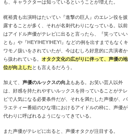
も、キャラクターは知っているということが増えた。
梶裕貴も出演時はたいてい『進撃の巨人』のエレン役を披
露することが多く、それが名刺代わりになっている。以前
はアイドル声優がテレビに出ると言ったら、『笑っていい
とも』や『HEY!HEY!HEY!』などの例を出すまでもなくキ
ワモノ扱いをされていたが、今はむしろ好意的に共演者か
ら扱われている。
オタク文化の広がりに伴って、声優の地
位が向上した
とも言えるだろう。
加えて、
声優のルックスの向上
もある。お笑い芸人以外
は、好感を持たれやすいルックスを持っていることがテレ
ビで人気になる必要条件だが、それを満たした声優が、バ
ラエティー番組のひな壇におけるアイドルの枠に、声優が
代わりに呼ばれるようになってきている。
また声優がテレビに出ると、声優オタクが注目する。