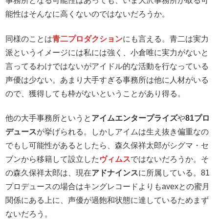
事務所となる可能性はあっても、いま大沢事務所が取る可
能性はそんなに高くないのではないだろうか。
同様のことは
青二プロダクション
にも言える。青二は実力
派というイメージには私には強く、小倉唯に実力がないと
言ってるわけではないがアイドル的な活動を行なっている
声優は少ない。あまり大手すぎる事務所は他に人材がいる
ので、獲得しても枠がないということがあり得る。
他の大手事務所というと
アイムエンタープライズ
や
81プロ
デュース
が挙げられる。しかしアイムは生え抜き偏重なの
でもし可能性があるとしたら、森久保祥太郎がシグマ・セ
ブンから移籍して設立した
ヴィムス
ではないだろうか。そ
の森久保祥太郎は、現在
アドナインス
に所属している。81
プロデュースの場合はキングレコードよりもavexとの蜜月
関係にある上に、声優が過飽和状態に達しているためまず
ないだろう。