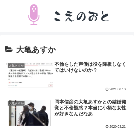
大亀あすか
不倫をした声優は役を降板しなく
大亀あすか
てはいけないのか？
2021.08.13
岡本信彦の大亀あすかとの結婚発
大亀あすか
覚と不倫疑惑？本当に小柄な女性
が好きなんだなあ
2020.03.21